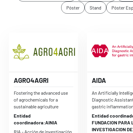
Póster
Stand
Póster Es
AGRO4AGRI
AIDA
Fostering the advanced use
An Artificially Intelli
of agrochemicals for a
Diagnostic Assistant
sustainable agriculture
gastric inflammatio
Entidad
Entidad coordinad
coordinadora:AINIA
FUNDACION PARA 
INVESTIGACION D
RIA - Acción de investigación