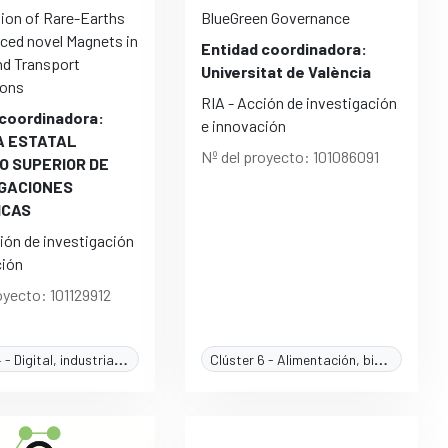
tion of Rare-Earths
BlueGreen Governance
nced novel Magnets in
Entidad coordinadora:
nd Transport
Universitat de València
ions
RIA - Acción de investigación
 coordinadora:
e innovación
A ESTATAL
Nº del proyecto: 101086091
O SUPERIOR DE
IGACIONES
ICAS
ión de investigación
ción
oyecto: 101129912
Clúster 4 - Digital, industria y espacio
Clúster 6 - Alimentación, bioeconomía, recursos naturales, agricultura y medioambiente