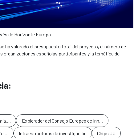
avés de Horizonte Europa.
o se ha valorado el presupuesto total del proyecto, el número de
tas organizaciones españolas participantes y la temática del
ia:
mía, recursos naturales, agricultura y medioambiente
Explorador del Consejo Europeo de Innovación (EIC)
ciedad inclusiva
Infraestructuras de investigación
Chips JU