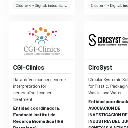
Clúster 4 - Digital, industria y espacio
CGI-Clinics
CircSyst
Data-driven cancer genome
Circular Systemic So
interpretation for
for Plastic, Packagin
personalised cancer
Waste, and Water
treatment
Entidad coordinad
Entidad coordinadora:
ASOCIACION DE
Fundació Institut de
INVESTIGACION DE
Recerca Biomèdica (IRB
INDUSTRIA DEL J
Barcelona)
CONEXAS Y AFINES