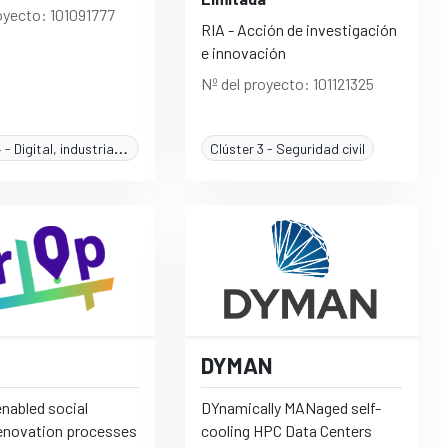
oyecto: 101091777
RIA - Acción de investigación
e innovación
Nº del proyecto: 101121325
Clúster 4 - Digital, industria y espacio
Clúster 3 - Seguridad civil
DYMAN
 enabled social
DYnamically MANaged self-
 renovation processes
cooling HPC Data Centers