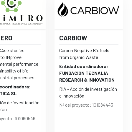
MERO
CARBIOW
 CAse studies
Carbon Negative Biofuels
 to IMprove
from Organic Waste
ental performance
Entidad coordinadora:
inability of bio-
FUNDACION TECNALIA
dustrial processes
RESEARCH & INNOVATION
 coordinadora:
RIA - Acción de investigación
TICA SL
e innovación
ión de investigación
Nº del proyecto: 101084443
ción
royecto: 101060546