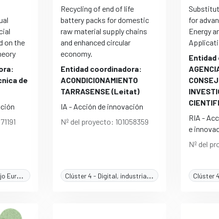
Recycling of end of life
Substitu
ual
battery packs for domestic
for adva
cial
raw material supply chains
Energy a
 on the
and enhanced circular
Applicat
heory
economy.
Entidad
ora:
Entidad coordinadora:
AGENCI
cnica de
ACONDICIONAMIENTO
CONSEJ
TARRASENSE (Leitat)
INVEST
CIENTIF
ación
IA - Acción de innovación
RIA - Acc
71191
Nº del proyecto: 101058359
e innova
Nº del pr
Explorador del Consejo Europeo de Innovación (EIC)
Clúster 4 - Digital, industria y espacio