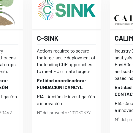
C-SINK
CALI
ry
Actions required to secure
Industry
athogens
the large-scale deployment of
anaLysis
ral crops
the leading CDR approaches
EnviROnm
ents
to meet EU climate targets
and susta
based in
ora:
Entidad coordinadora:
LEÓN
FUNDACION ICAMCYL
Entidad
CONTAC
stigación
RIA - Acción de investigación
e innovación
RIA - Acc
e innova
130442
Nº del proyecto: 101080377
Nº del p