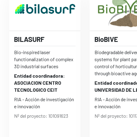
BILASURF
BioBIVE
Bio-inspired laser
Biodegradable delive
functionalization of complex
systems for plant p
3D industrial surfaces
control of horticultu
through bioactive ag
Entidad coordinadora:
ASOCIACION CENTRO
Entidad coordinad
TECNOLOGICO CEIT
UNIVERSIDAD DE 
RIA - Acción de investigación
RIA - Acción de inve
e innovación
e innovación
Nº del proyecto: 101091623
Nº del proyecto: 101