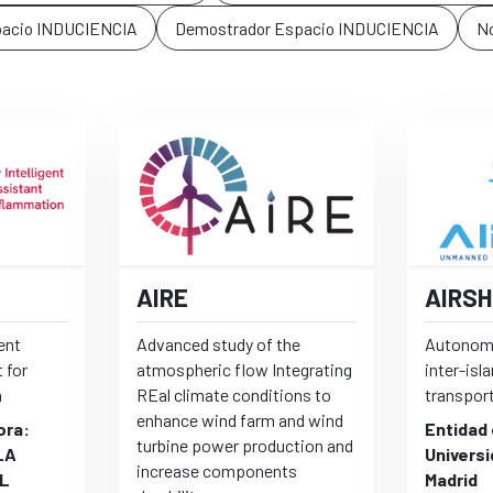
pacio INDUCIENCIA
Demostrador Espacio INDUCIENCIA
No
AIRE
AIRSH
gent
Advanced study of the
Autonomo
 for
atmospheric flow Integrating
inter-isl
n
REal climate conditions to
transpor
enhance wind farm and wind
ora:
Entidad
turbine power production and
LA
Universi
increase components
EL
Madrid