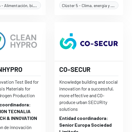
Clúster 6 - Alimentación, bioeconomía, recursos naturales, agricultura y medioambiente
Clúster 5 - Clima, energía y movilidad
NHYPRO
CO-SECUR
ovation Test Bed for
Knowledge building and social
sis Materials for
innovation for a successful,
drogen Production
more effective and CO-
produce urban SECURity
 coordinadora:
solutions
ION TECNALIA
CH & INNOVATION
Entidad coordinadora:
Senior Europa Sociedad
ón de innovación
Limitada