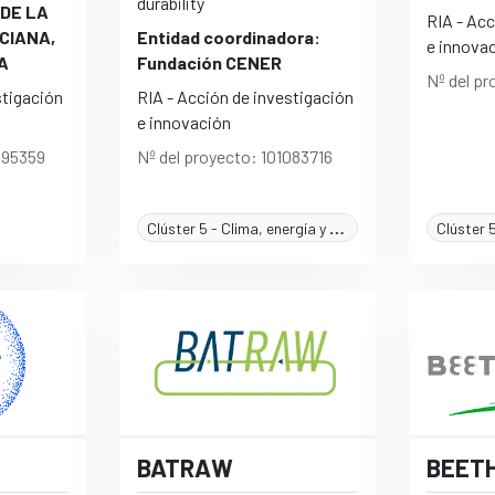
durability
 DE LA
RIA - Acc
CIANA,
Entidad coordinadora:
e innova
A
Fundación CENER
Nº del p
stigación
RIA - Acción de investigación
e innovación
095359
Nº del proyecto: 101083716
Clúster 5 - Clima, energía y movilidad
BATRAW
BEET