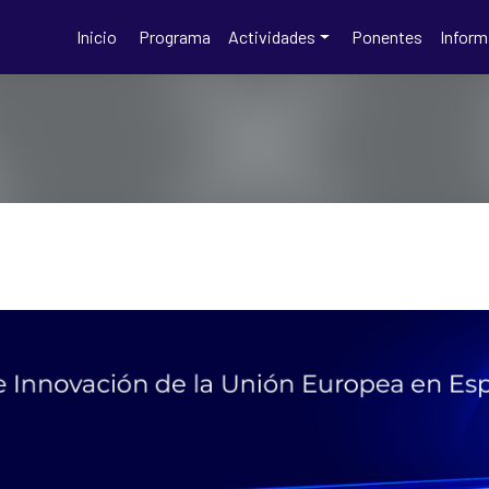
e I+I de la UE en España - Horizonte
Inicio
Programa
Actividades
Ponentes
Inform