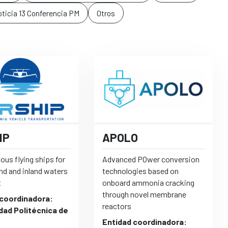
ticia 13 Conferencia PM
Otros
IP
APOLO
us flying ships for
Advanced POwer conversion
and and inland waters
technologies based on
t
onboard ammonia cracking
through novel membrane
 coordinadora:
reactors
dad Politécnica de
Entidad coordinadora: