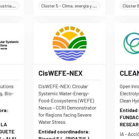
Clúster 4 - Digital, industria y espacio
Clúster 5 - Clima, energía y movilidad
CisWEFE-NEX
CLEA
lutions
CisWEFE-NEX: Circular
Open Inn
g, Bio-
Systemic Water-Energy-
Electroly
Food-Ecosystems (WEFE)
Clean Hy
Nexus – CCRI Demonstrator
ora:
Entidad
for Regions facing Severe
FUNDAC
Water Stress
 LA
RESEAR
UGUETE
Entidad coordinadora:
IA - Acci
 - AIJU
Bioazul S.L. (BIOAZUL)