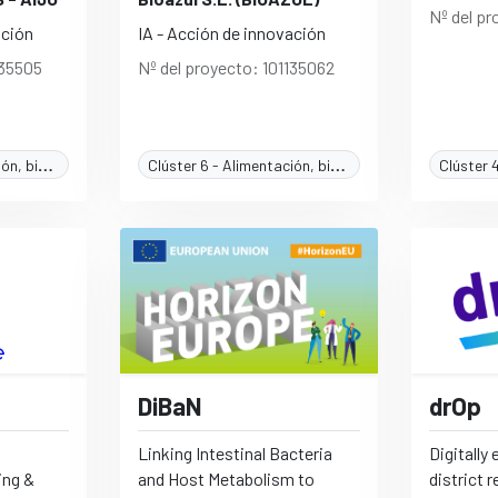
Nº del pr
ación
IA - Acción de innovación
135505
Nº del proyecto: 101135062
Clúster 6 - Alimentación, bioeconomía, recursos naturales, agricultura y medioambiente
Clúster 6 - Alimentación, bioeconomía, recursos naturales, agricultura y medioambiente
DiBaN
drOp
Linking Intestinal Bacteria
Digitally
ing &
and Host Metabolism to
district