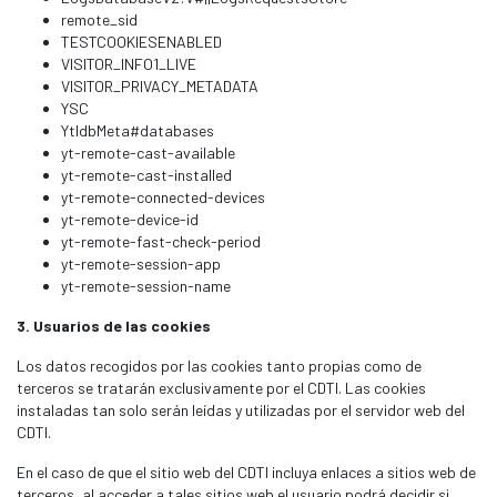
remote_sid
TESTCOOKIESENABLED
VISITOR_INFO1_LIVE
VISITOR_PRIVACY_METADATA
YSC
YtIdbMeta#databases
yt-remote-cast-available
yt-remote-cast-installed
yt-remote-connected-devices
yt-remote-device-id
yt-remote-fast-check-period
yt-remote-session-app
yt-remote-session-name
3. Usuarios de las cookies
Los datos recogidos por las cookies tanto propias como de
terceros se tratarán exclusivamente por el CDTI. Las cookies
instaladas tan solo serán leídas y utilizadas por el servidor web del
CDTI.
En el caso de que el sitio web del CDTI incluya enlaces a sitios web de
terceros, al acceder a tales sitios web el usuario podrá decidir si